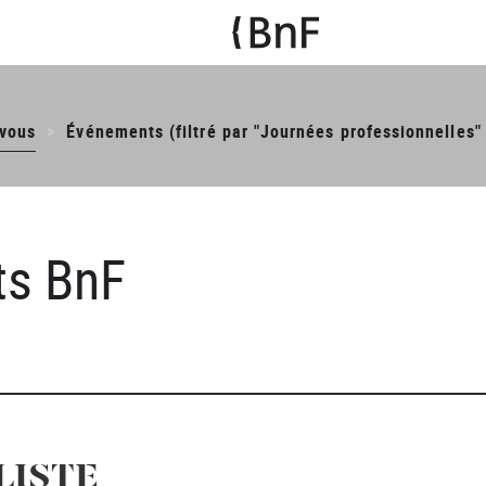
-vous
Événements (filtré par "Journées professionnelles"
ts BnF
LISTE