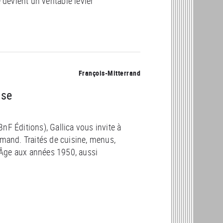
evient un véritable levier
François-Mitterrand
ise
BnF Éditions), Gallica vous invite à
rmand. Traités de cuisine, menus,
 Âge aux années 1950, aussi