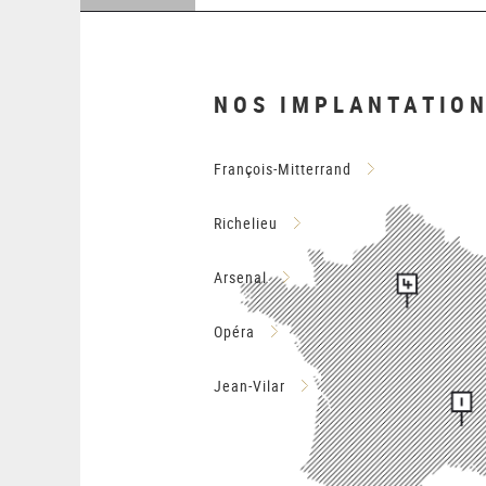
NOS IMPLANTATIO
François-Mitterrand
Richelieu
Arsenal
Opéra
Jean-Vilar