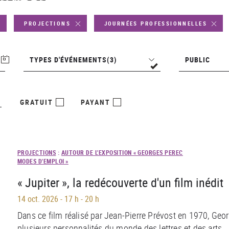
PROJECTIONS
JOURNÉES PROFESSIONNELLES
Types
Public
TYPES D'ÉVÉNEMENTS
(3)
PUBLIC
d'événements
GRATUIT
PAYANT
PROJECTIONS
:
AUTOUR DE L'EXPOSITION « GEORGES PEREC
MODES D'EMPLOI »
« Jupiter », la redécouverte d'un film inédit
14 oct. 2026
-
17 h - 20 h
Dans ce film réalisé par Jean-Pierre Prévost en 1970, Geo
plusieurs personnalités du monde des lettres et des arts. 