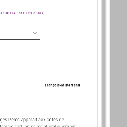
RÉINITIALISER LES CHOIX
François-Mitterrand
rges Perec apparaît aux côtés de
Jamais sorti en salles et pratiquement