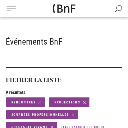
Gestion des cookies
Aller
au
Recherch
contenu
principal
Événements BnF
FILTRER LA LISTE
9 résultats
RENCONTRES
PROJECTIONS
JOURNÉES PROFESSIONNELLES
SPECTACLE VIVANT
RÉINITIALISER LES CHOIX