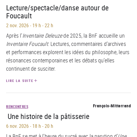
Lecture/spectacle/danse autour de
Foucault
2 nov. 2026
-
19 h - 22 h
Après l’
Inventaire Deleuze
de 2025, la BnF accueille un
Inventaire Foucault
. Lectures, commentaires d’archives
et performances explorent les idées du philosophe, leurs
résonances contemporaines et les débats qu’elles
continuent de susciter.
LIRE LA SUITE
François-Mitterrand
RENCONTRES
Une histoire de la pâtisserie
6 nov. 2026
-
18 h - 20 h
La BnF se met à l’heure du sucré avec la parution d’
Une