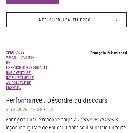
AFFICHER LES FILTRES
SPECTACLE
François-Mitterrand
VIVANT
:
AUTOUR
DE
L’EXPOSITION « FOUCAULT.
UNE AVENTURE
INTELLECTUELLE
AU COLLÈGE DE
FRANCE »
Performance : Désordre du discours
5 oct. 2026
-
18 h 30 - 20 h
Fanny de Chaillé redonne corps à
L’Ordre du discours
,
leçon inaugurale de Foucault dont seul subsiste un texte