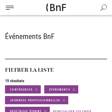
Gestion des cookies
Aller
au
Recherch
contenu
principal
Événements BnF
FILTRER LA LISTE
19 résultats
CONFÉRENCES
ÉVÉNEMENTS
JOURNÉES PROFESSIONNELLES
SPECTACLE VIVANT
RÉINITIALISER LES CHOIX