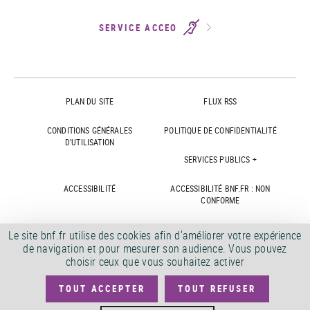
SERVICE ACCEO
PLAN DU SITE
FLUX RSS
CONDITIONS GÉNÉRALES
POLITIQUE DE CONFIDENTIALITÉ
D'UTILISATION
SERVICES PUBLICS +
ACCESSIBILITÉ
ACCESSIBILITÉ BNF.FR : NON
CONFORME
MARCHÉS PUBLICS
OFFRES D'EMPLOI
Le site bnf.fr utilise des cookies afin d'améliorer votre expérience
de navigation et pour mesurer son audience. Vous pouvez
DÉMATÉRIALISATION FACTURES
CRÉDITS
choisir ceux que vous souhaitez activer
TOUT ACCEPTER
TOUT REFUSER
©
2026