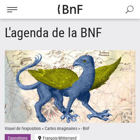
Gestion des cookies
Aller
au
Recherch
contenu
principal
L'agenda de la BNF
Visuel de l'exposition « Cartes imaginaires » - BnF
Le
Expositions
François-Mitterrand