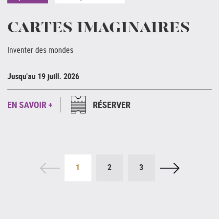
CARTES IMAGINAIRES
Inventer des mondes
Ju
Jusqu'au 19 juill. 2026
E
EN SAVOIR +
RÉSERVER
1
2
3