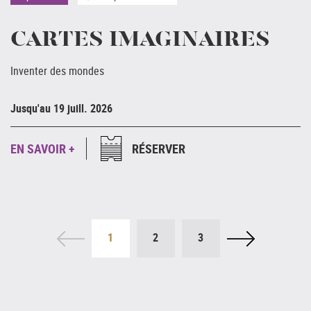
CARTES IMAGINAIRES
Inventer des mondes
Ju
Jusqu'au 19 juill. 2026
E
EN SAVOIR +
RÉSERVER
1
2
3