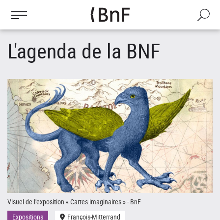
Gestion des cookies
Aller
au
Recherch
contenu
principal
L'agenda de la BNF
Visuel de l'exposition « Cartes imaginaires » - BnF
Le
Expositions
François-Mitterrand