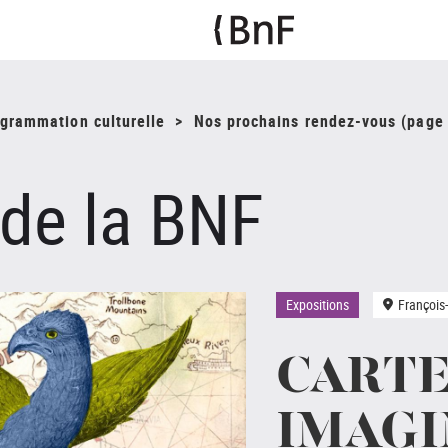
ogrammation culturelle
Nos prochains rendez-vous (page 
 de la BNF
Expositions
François
CART
IMAGI