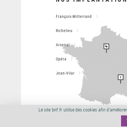
François-Mitterrand
Richelieu
Arsenal
Opéra
Jean-Vilar
Le site bnf.fr utilise des cookies afin d'améli