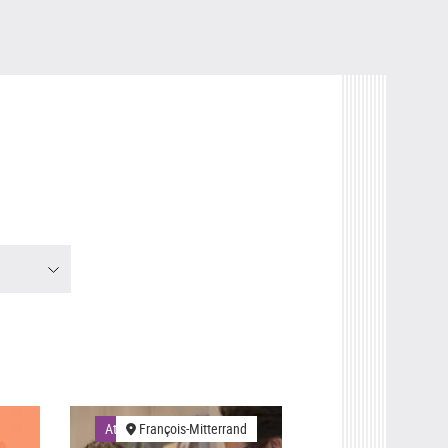
Ateliers
François-Mitterrand