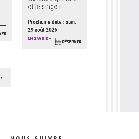
et le singe »
.
Prochaine date : sam.
29 août 2026
VER
EN SAVOIR +
RÉSERVER
Page
suivante
NOUS SUIVRE