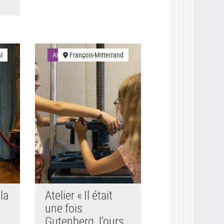
l
Ateliers
François-Mitterrand
la
Atelier « Il était
une fois
Gutenberg, l’ours