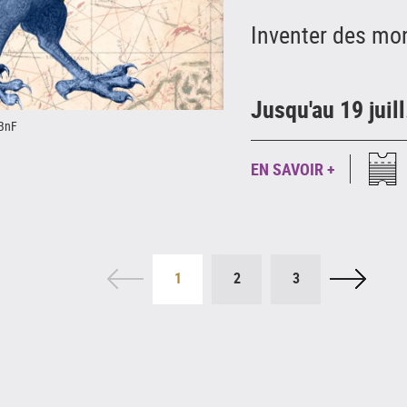
Inventer des mo
Jusqu'au 19 juil
 BnF
EN SAVOIR +
1
2
3