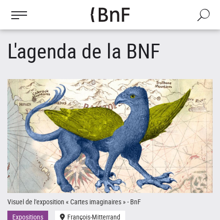
Gestion des cookies
Aller
au
Recherch
contenu
principal
L'agenda de la BNF
Visuel de l'exposition « Cartes imaginaires » - BnF
Le
Expositions
François-Mitterrand