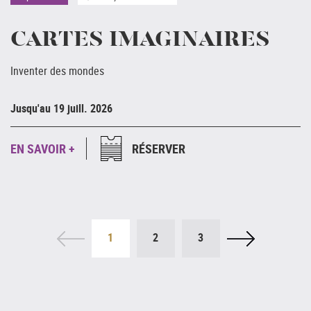
CARTES IMAGINAIRES
Inventer des mondes
Ju
Jusqu'au 19 juill. 2026
E
EN SAVOIR +
RÉSERVER
1
2
3