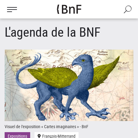
Gestion des cookies
Aller
au
Recherch
contenu
principal
L'agenda de la BNF
Visuel de l'exposition « Cartes imaginaires » - BnF
Le
Expositions
François-Mitterrand