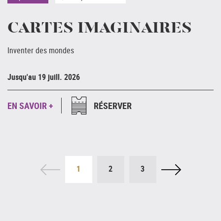
CARTES IMAGINAIRES
Inventer des mondes
Ju
Jusqu'au 19 juill. 2026
E
EN SAVOIR +
RÉSERVER
1
2
3