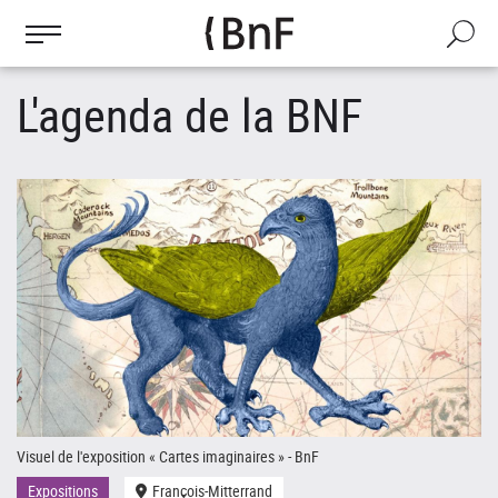
Gestion des cookies
Aller
au
Recherch
contenu
principal
L'agenda de la BNF
Visuel de l'exposition « Cartes imaginaires » - BnF
Le
Expositions
François-Mitterrand