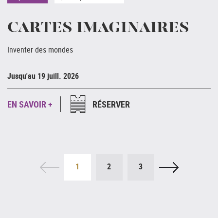
CARTES IMAGINAIRES
Inventer des mondes
Ju
Jusqu'au 19 juill. 2026
E
EN SAVOIR +
RÉSERVER
1
2
3