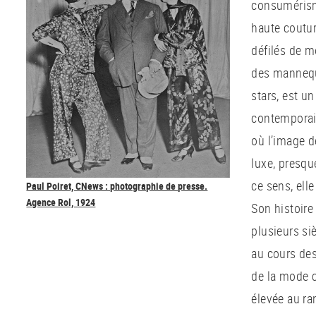
consumérisme
haute coutur
défilés de m
des mannequ
stars, est u
contemporai
où l’image d
luxe, presqu
ce sens, elle
Paul Poiret, CNews : photographie de presse.
Agence Rol, 1924
Son histoire
plusieurs si
au cours des
de la mode c
élevée au ran