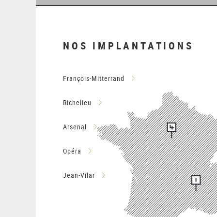
NOS IMPLANTATIONS
François-Mitterrand
Richelieu
Arsenal
Opéra
Jean-Vilar