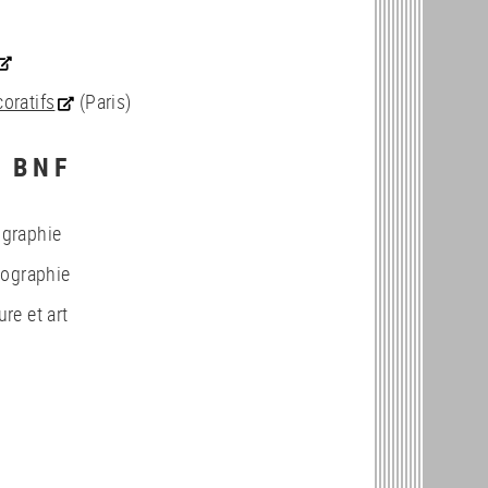
oratifs
(Paris)
 BNF
ographie
liographie
re et art