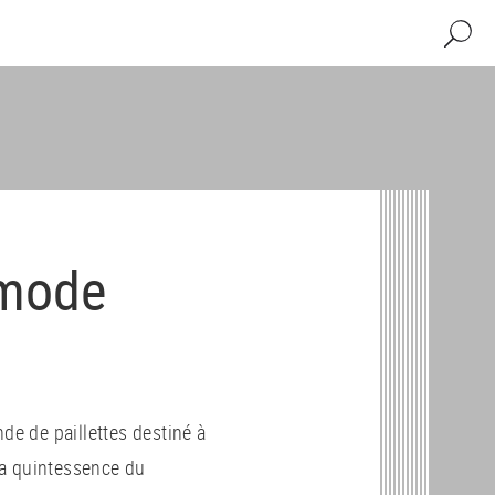
Recher
 mode
de de paillettes destiné à
 la quintessence du