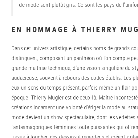
de mode sont plutôt gris. Ce sont les pays de l’unifo
EN HOMMAGE À THIERRY MU
Dans cet univers artistique, certains noms de grands cout
distinguent, composant un panthéon où l’on compte peu 
grande maitrise technique, d’une vision singulière du sty
audacieuse, souvent à rebours des codes établis. Les pl
eux un sens du temps présent, parfois même un flair pou
époque. Thierry Mugler est de ceux-là. Maître incontest
créations incarnent une volonté d’ériger la mode au statut 
mode devient un show spectaculaire, dont les vedettes 
fantasmagoriques féminines toute puissantes qui offrent
tissus à toucher, des dessins à regarder » et créent « plais