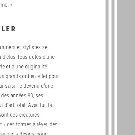
rme. »
GLER
uriers et stylistes se
d’élus, tous dotés d’une
le et d’une originalité
us grands ont en effet pour
r saisir le devenir d’une
é des années 80, ses
d’art total. Avec lui, la
sont des créatures
 « des formes à rêver, des
ir » et « désir », pour