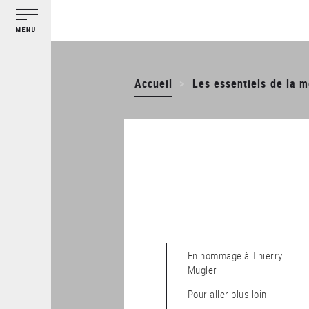
Gestion des cookies
Aller
au
contenu
principal
Accueil
Les essentiels de la 
En hommage à Thierry
Mugler
Pour aller plus loin