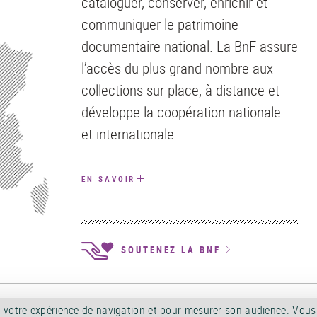
cataloguer, conserver, enrichir et
communiquer le patrimoine
documentaire national. La BnF assure
l’accès du plus grand nombre aux
collections sur place, à distance et
développe la coopération nationale
et internationale.
EN SAVOIR
SOUTENEZ LA BNF
ALES D'UTILISATION
POLITIQUE DE CONFIDENTIALITÉ
SERVICES PUBLICS +
A
orer votre expérience de navigation et pour mesurer son audience. Vou