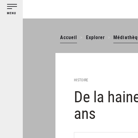
Gestion des cookies
Aller
au
contenu
principal
Accueil
Explorer
Médiathèq
HISTOIRE
De la haine
ans