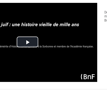
De
m
B
Lire
la
vidéo