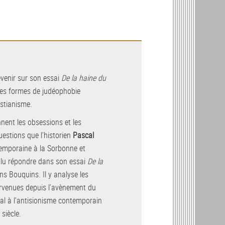
revenir sur son essai
De la haine du
entes formes de judéophobie
istianisme.
nnent les obsessions et les
uestions que l’historien
Pascal
temporaine à la Sorbonne et
ulu répondre dans son essai
De la
s Bouquins. Il y analyse les
ervenues depuis l’avènement du
val à l’antisionisme contemporain
e
siècle.