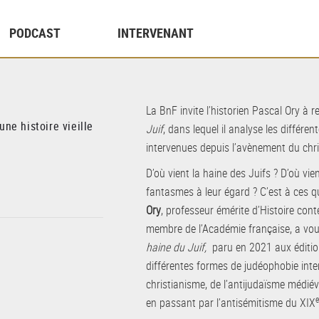
PODCAST
INTERVENANT
La BnF invite l’historien Pascal Ory à 
une histoire vieille
Juif
, dans lequel il analyse les différ
intervenues depuis l’avènement du chr
D’où vient la haine des Juifs ? D’où vie
fantasmes à leur égard ? C’est à ces q
Ory
, professeur émérite d’Histoire con
membre de l’Académie française, a vo
haine du Juif,
paru en 2021 aux édition
différentes formes de judéophobie int
christianisme, de l’antijudaïsme médié
en passant par l’antisémitisme du XIX