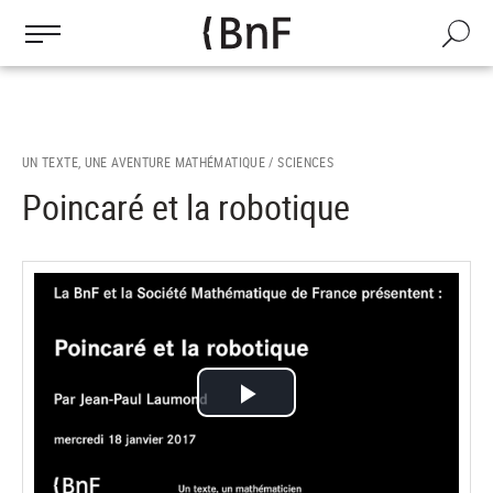
Gestion des cookies
Aller
au
Recherch
contenu
principal
UN TEXTE, UNE AVENTURE MATHÉMATIQUE /
SCIENCES
Poincaré et la robotique
Lire
la