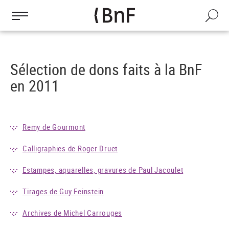
Gestion des cookies
Aller
au
Recherch
contenu
principal
Sélection de dons faits à la BnF
en 2011
Remy de Gourmont
Calligraphies de Roger Druet
Estampes, aquarelles, gravures de Paul Jacoulet
Tirages de Guy Feinstein
Archives de Michel Carrouges