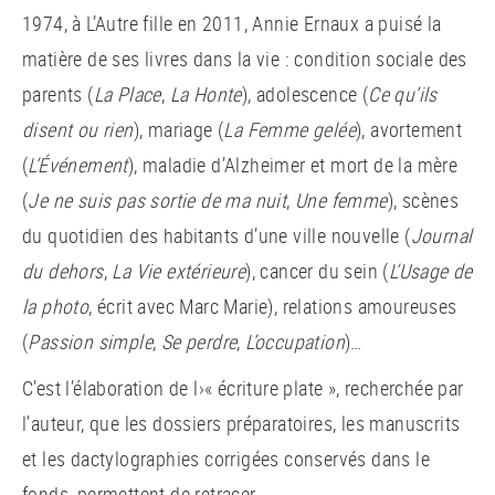
1974, à L’Autre fille en 2011, Annie Ernaux a puisé la
matière de ses livres dans la vie : condition sociale des
parents (
La Place
,
La Honte
), adolescence (
Ce qu’ils
disent ou rien
), mariage (
La Femme gelée
), avortement
(
L’Événement
), maladie d’Alzheimer et mort de la mère
(
Je ne suis pas sortie de ma nuit
,
Une femme
), scènes
du quotidien des habitants d’une ville nouvelle (
Journal
du dehors
,
La Vie extérieure
), cancer du sein (
L’Usage de
la photo
, écrit avec Marc Marie), relations amoureuses
(
Passion simple
,
Se perdre
,
L’occupation
)…
C’est l’élaboration de l›« écriture plate », recherchée par
l’auteur, que les dossiers préparatoires, les manuscrits
et les dactylographies corrigées conservés dans le
fonds, permettent de retracer.