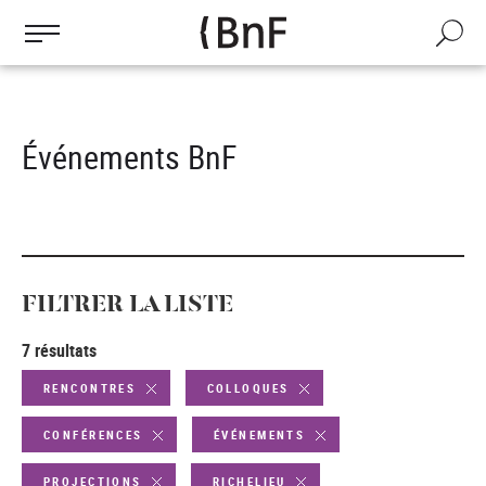
Gestion des cookies
Aller
au
Recherch
contenu
principal
Événements BnF
FILTRER LA LISTE
7 résultats
RENCONTRES
COLLOQUES
CONFÉRENCES
ÉVÉNEMENTS
PROJECTIONS
RICHELIEU