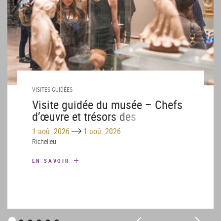
VISITES GUIDÉES
Visite guidée du musée – Chefs
d’œuvre et trésors des
collections – Août
Until
1 aoû. 2026
1 aoû. 2026
Richelieu
EN SAVOIR