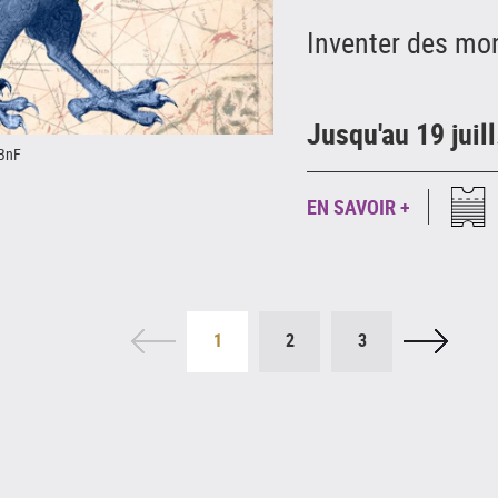
Inventer des mo
Jusqu'au 19 juil
 BnF
EN SAVOIR +
1
2
3