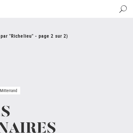
Recher
par "Richelieu" - page 2 sur 2)
-Mitterrand
ES
NAIRES