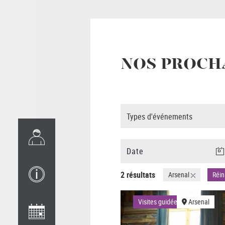
NOS PROCH
Types d'événements
2 résultats
Arsenal
Réini
Visites guidées
Arsenal