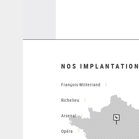
NOS IMPLANTATIO
François-Mitterrand
Richelieu
Arsenal
Opéra