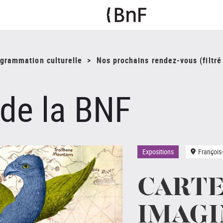
ogrammation culturelle
Nos prochains rendez-vous (filtré 
 de la BNF
Expositions
François
CART
IMAGI