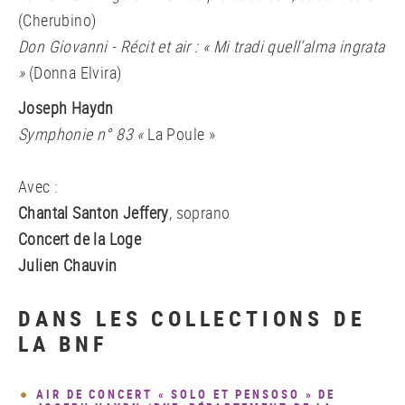
(Cherubino)
Don Giovanni - Récit et air : « Mi tradi quell’alma ingrata
»
(Donna Elvira)
Joseph Haydn
Symphonie n° 83 «
La Poule »
Avec :
Chantal Santon Jeffery
, soprano
Concert de la Loge
Julien Chauvin
DANS LES COLLECTIONS DE
LA BNF
AIR DE CONCERT « SOLO ET PENSOSO » DE