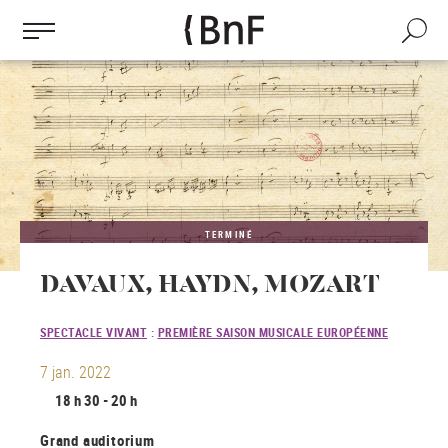
Gestion des cookies
Aller
au
Recherch
contenu
principal
TERMINÉ
DAVAUX, HAYDN, MOZART
SPECTACLE VIVANT
:
PREMIÈRE SAISON MUSICALE EUROPÉENNE
7 jan. 2022
18 h 30 - 20 h
Grand auditorium