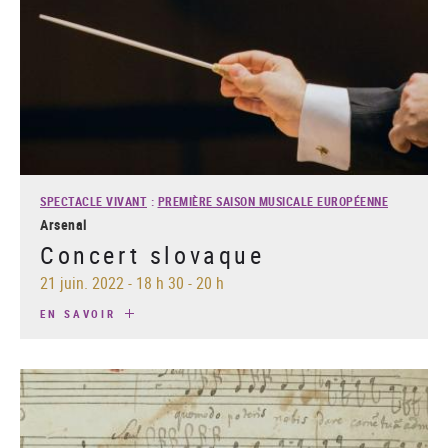
SPECTACLE VIVANT
:
PREMIÈRE SAISON MUSICALE EUROPÉENNE
Arsenal
Concert slovaque
21 juin. 2022
-
18 h 30 - 20 h
EN SAVOIR