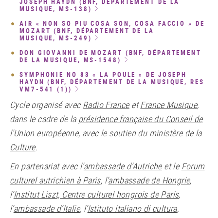
JOSEPH HAYDN (BNF, DÉPARTEMENT DE LA
MUSIQUE, MS-138)
AIR « NON SO PIU COSA SON, COSA FACCIO » DE
MOZART (BNF, DÉPARTEMENT DE LA
MUSIQUE, MS-249)
DON GIOVANNI DE MOZART (BNF, DÉPARTEMENT
DE LA MUSIQUE, MS-1548)
SYMPHONIE NO 83 « LA POULE » DE JOSEPH
HAYDN (BNF, DÉPARTEMENT DE LA MUSIQUE, RES
VM7-541 (1))
Cycle organisé avec
Radio France
et
France Musique
,
dans le cadre de la
présidence française du Conseil de
l’Union européenne
, avec le soutien du
ministère de la
Culture
.
En partenariat avec l’
ambassade d’Autriche
et le
Forum
culturel autrichien à Paris
, l’
ambassade de Hongrie
,
l’
Institut Liszt, Centre culturel hongrois de Paris
,
l’
ambassade d’Italie
, l’
Istituto italiano di cultura
,