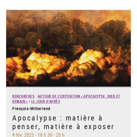
RENCONTRES
:
AUTOUR DE L’EXPOSITION « APOCALYPSE. HIER ET
DEMAIN »
/
LE JOUR D’APRÈS
François-Mitterrand
Apocalypse : matière à
penser, matière à exposer
4 fév. 2025
-
18 h 30 - 20 h