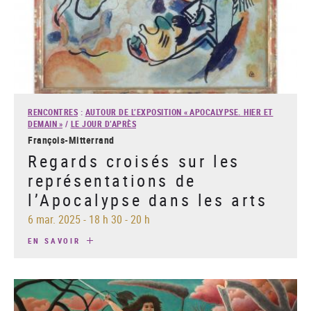
RENCONTRES
:
AUTOUR DE L’EXPOSITION « APOCALYPSE. HIER ET
DEMAIN »
/
LE JOUR D’APRÈS
François-Mitterrand
Regards croisés sur les
représentations de
l’Apocalypse dans les arts
6 mar. 2025
-
18 h 30 - 20 h
EN SAVOIR