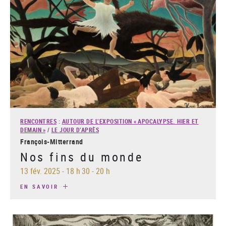
RENCONTRES
:
AUTOUR DE L’EXPOSITION « APOCALYPSE. HIER ET
DEMAIN »
/
LE JOUR D’APRÈS
François-Mitterrand
Nos fins du monde
13 fév. 2025
-
18 h 30 - 20 h
EN SAVOIR