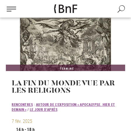
Gestion des cookies
Aller
au
Recherch
contenu
principal
TERMINÉ
LA FIN DU MONDE VUE PAR
LES RELIGIONS
RENCONTRES
:
AUTOUR DE L’EXPOSITION « APOCALYPSE. HIER ET
DEMAIN »
/
LE JOUR D’APRÈS
7 fév. 2025
14 h - 18 h