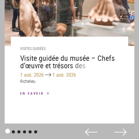
VISITES GUIDÉES
Visite guidée du musée – Chefs
d’œuvre et trésors des
collections – Août
Until
1 aoû. 2026
1 aoû. 2026
Richelieu
EN SAVOIR
Panneau
Panneau
Panneau
Panneau
Panneau
Panneau