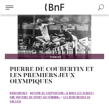
Gestion des cookies
Aller
au
Recherch
contenu
principal
TERMINÉ
PIERRE DE COUBERTIN ET
LES PREMIERS JEUX
OLYMPIQUES
RENCONTRES
:
AUTOUR DE L'EXPOSITION « À NOUS LES STADES !
UNE HISTOIRE DU SPORT AU FÉMININ »
/
LES RENCONTRES DE
GALLICA