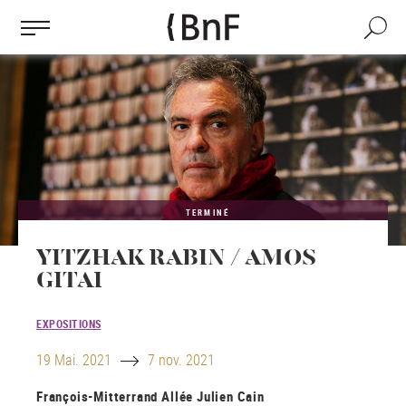
Gestion des cookies
Aller
au
Recherch
contenu
principal
TERMINÉ
YITZHAK RABIN / AMOS
GITAI
EXPOSITIONS
Until
19 Mai. 2021
7 nov. 2021
François-Mitterrand
Allée Julien Cain