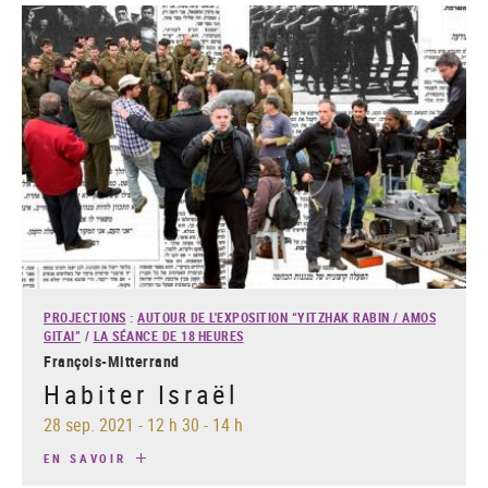
PROJECTIONS
:
AUTOUR DE L'EXPOSITION “YITZHAK RABIN / AMOS
GITAI”
/
LA SÉANCE DE 18 HEURES
François-Mitterrand
Habiter Israël
28 sep. 2021
-
12 h 30 - 14 h
EN SAVOIR