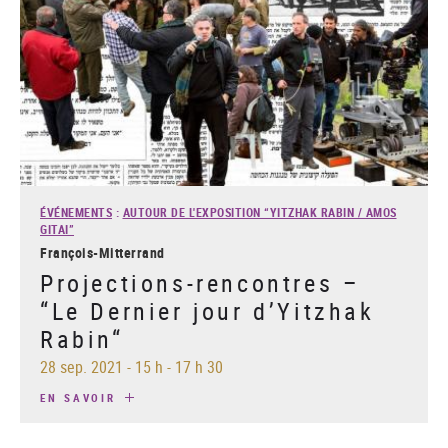
ÉVÉNEMENTS
:
AUTOUR DE L'EXPOSITION “YITZHAK RABIN / AMOS
GITAI”
François-Mitterrand
Projections-rencontres –
“Le Dernier jour d’Yitzhak
Rabin“
28 sep. 2021
-
15 h - 17 h 30
EN SAVOIR