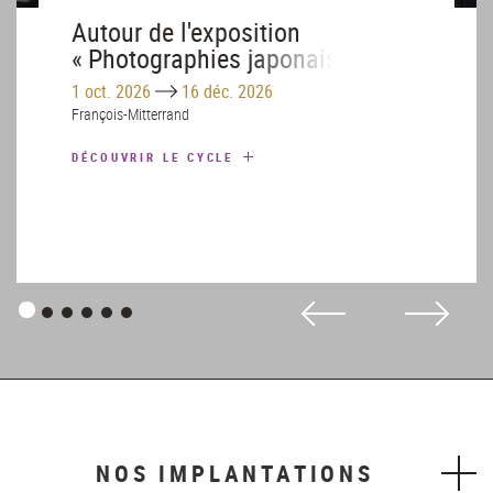
Autour de l'exposition
« Photographies japonaises de la
BnF »
Until
1 oct. 2026
16 déc. 2026
François-Mitterrand
DÉCOUVRIR LE CYCLE
Panneau
Panneau
Panneau
Panneau
Panneau
Panneau
1
2
3
4
5
6
NOS IMPLANTATIONS