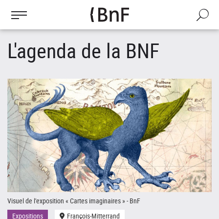
Gestion des cookies
Aller
au
Recherch
contenu
principal
L'agenda de la BNF
Visuel de l'exposition « Cartes imaginaires » - BnF
Le
Expositions
François-Mitterrand