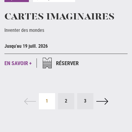
CARTES IMAGINAIRES
Inventer des mondes
Ju
Jusqu'au 19 juill. 2026
E
EN SAVOIR +
RÉSERVER
1
2
3