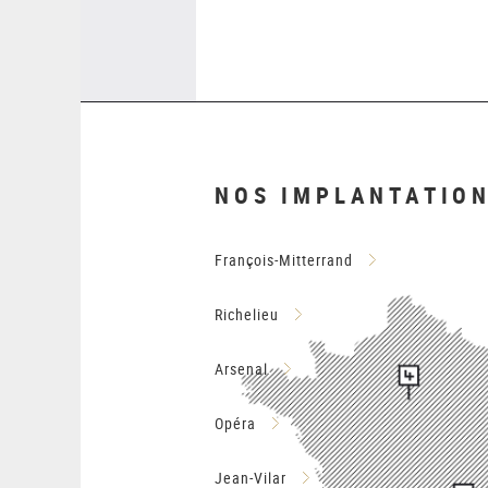
NOS IMPLANTATIO
François-Mitterrand
Richelieu
Arsenal
Opéra
Jean-Vilar