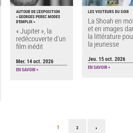
AUTOUR DE L'EXPOSITION
LES VISITEURS DU SOIR
« GEORGES PEREC MODES
La Shoah en mo
D'EMPLOI »
et en images da
« Jupiter », la
la littérature pou
redécouverte d'un
la jeunesse
film inédit
Jeu. 15 oct. 2026
Mer. 14 oct. 2026
EN SAVOIR +
EN SAVOIR +
1
2
Page