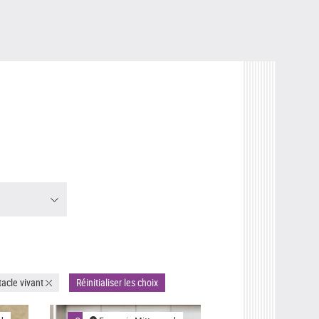
acle vivant
Réinitialiser les choix