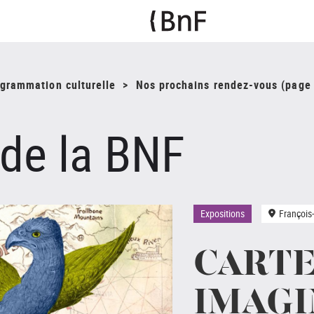
ogrammation culturelle
Nos prochains rendez-vous (page 
 de la BNF
Expositions
François
CART
IMAGI