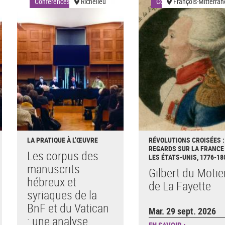
Conférences
Richelieu
Conférences
François-Mitterran
LA PRATIQUE À L’ŒUVRE
RÉVOLUTIONS CROISÉES :
REGARDS SUR LA FRANCE
Les corpus des
LES ÉTATS-UNIS, 1776-18
manuscrits
Gilbert du Motie
hébreux et
de La Fayette
syriaques de la
BnF et du Vatican
Mar. 29 sept. 2026
: une analyse
EN SAVOIR +