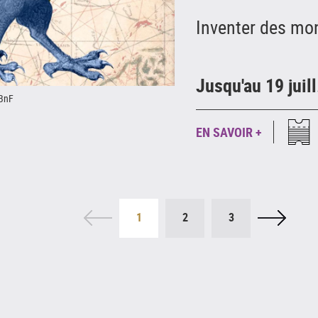
Inventer des mo
Jusqu'au 19 juil
 BnF
EN SAVOIR +
1
2
3