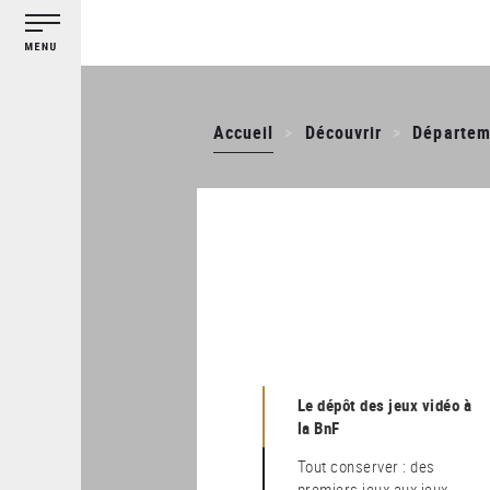
Gestion des cookies
Aller
au
contenu
principal
Accueil
Découvrir
Départeme
Le dépôt des jeux vidéo à
la BnF
Tout conserver : des
premiers jeux aux jeux