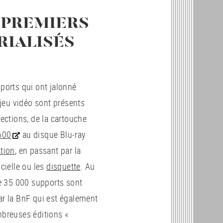
 PREMIERS
RIALISÉS
ports qui ont jalonné
u jeu vidéo sont présents
lections, de la cartouche
600
au disque Blu-ray
tion
, en passant par la
icielle ou les
disquette
. Au
de 35 000 supports sont
r la BnF qui est également
mbreuses éditions «