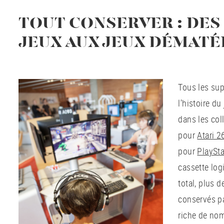
TOUT CONSERVER : DES
JEUX AUX JEUX DÉMATÉ
Tous les sup
l’histoire d
dans les col
pour
Atari 2
pour
PlaySta
cassette log
total, plus 
conservés pa
riche de no