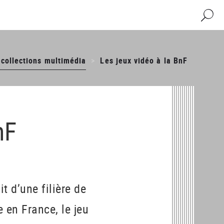
Recher
 collections multimédia
Les jeux vidéo à la BnF
nF
it d’une filière de
 en France, le jeu