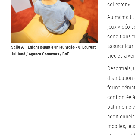
collector ».
Au même titr
jeux vidéo 
conditions t
assurer leur
Salle A – Enfant jouant à un jeu vidéo - © Laurent
Julliand / Agence Contextes / BnF
siècles à ven
Désormais, u
distribution
forme dématé
confrontée à
patrimoine 
additionnels
mobiles, je