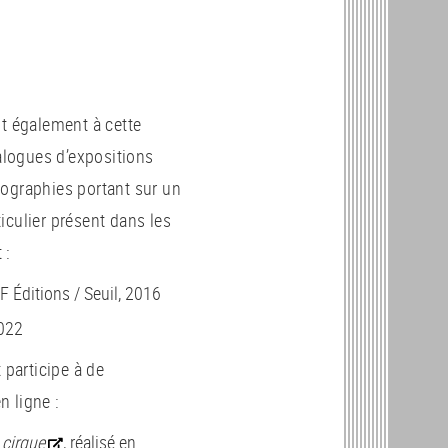
nt également à cette
talogues d’expositions
ographies portant sur un
iculier présent dans les
 :
nF Éditions / Seuil, 2016
2022
 participe à de
 ligne :
 cirque
, réalisé en