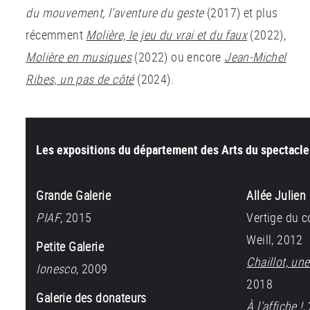
du mouvement, l’aventure du geste
(2017) et plus
récemment
Molière, le jeu du vrai et du faux
(2022),
Molière en musiques
(2022) ou encore
Jean-Michel
Ribes, un pas de côté
(2024).
Les expositions du département des Arts du spectacle
Grande Galerie
Allée Julien
PIAF
, 2015
Vertige du c
Weill, 2012
Petite Galerie
Chaillot, un
Ionesco
, 2009
2018
Galerie des donateurs
À l’affiche !
,