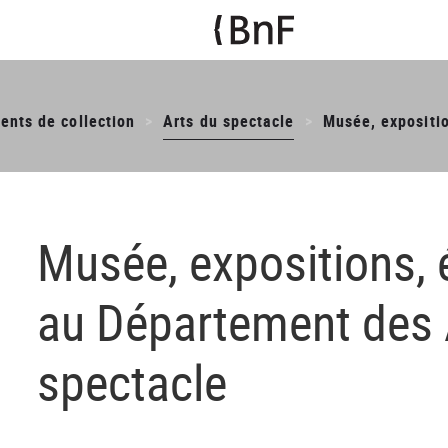
ents de collection
Arts du spectacle
Musée, expositio
Musée, expositions, 
au Département des 
spectacle