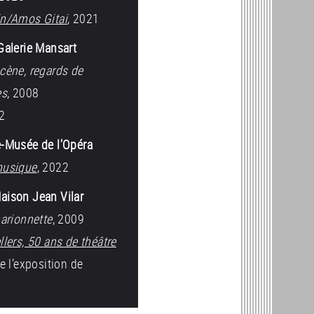
in/Amos Gitai
, 2021
Galerie Mansart
cène, regards de
es
, 2008
22
e-Musée de l’Opéra
musique
, 2022
aison Jean Vilar
marionnette
, 2009
llers, 50 ans de théâtre
e l’exposition de