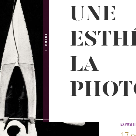
UNE
ESTH
TERMINÉ
LA
PHOT
EXPOSIT
17 o