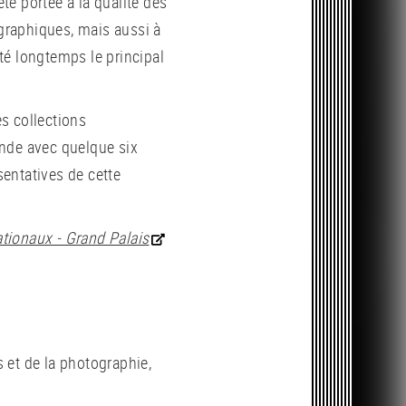
été portée à la qualité des
ographiques, mais aussi à
été longtemps le principal
es collections
nde avec quelque six
sentatives de cette
.
ionaux - Grand Palais
 et de la photographie,