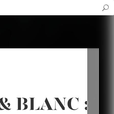
Recher
& BLANC :