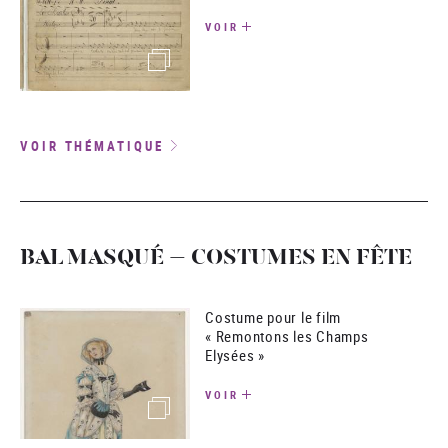
VOIR
(image)
VOIR THÉMATIQUE
BAL MASQUÉ – COSTUMES EN FÊTE
Costume pour le film
« Remontons les Champs
Elysées »
VOIR
(image)