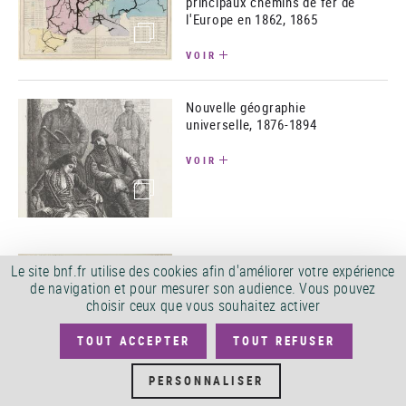
principaux chemins de fer de
l'Europe en 1862, 1865
(image)
VOIR
Nouvelle géographie
universelle, 1876-1894
VOIR
(image)
Cartes d’étude pour servir à
Le site bnf.fr utilise des cookies afin d'améliorer votre expérience
l'enseignement de la
de navigation et pour mesurer son audience. Vous pouvez
géographie, 1898
choisir ceux que vous souhaitez activer
VOIR
TOUT ACCEPTER
TOUT REFUSER
(image)
PERSONNALISER