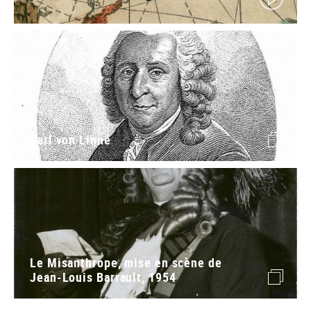
Carl von Linné
image
Le Misanthrope, mise en scène de
Jean-Louis Barrault, 1954
image